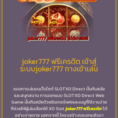
joker777 ฟรีเครดิต เข้าสู่
ระบบjoker777 ทางเข้าเล่น
แบบการเล่นบนเว็บไซต์ SLOTXO Direct นั้นทันสมัย
และสนุกสนาน การออกแบบ SLOTXO Direct Web
Game นั้นทันสมัยด้วยอินเทอร์เฟซและเมนูที่ใช้งานง่าย
ที่ช่วยให้ผู้เล่นเลือกใช้ XO Slot
joker777 ฟรีเครดิต
ได้
อย่างง่ายดาย นอกจากนี้ โครงสร้างของเกมยังมา