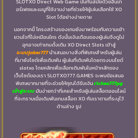
SLOTXO Direct Web Game นั้นทันสมัยด้วยอินเท
อร์เฟซและเมนูที่ใช้งานง่ายที่ช่วยให้ผู้เล่นเลือกใช้ XO
Slot ได้อย่างง่ายดาย
นอกจากนี้ โครงสร้างของเกมยังมาพร้อมกับความเย้า
ยวนใจที่ไม่เหมือนใคร ดังนั้นเงินเดือนของผู้เล่นจึงดูไม่
อุกอาจเท่าเกมดั้งเดิม XO Direct Slots เข้าสู่
ระบบjoker777
นำเสนอบางสิ่งที่พิเศษสำหรับผู้เล่น
ที่มายังไซต์เพื่อเดิมพัน ผู้เล่นที่เดิมพันโดยตรงบนไซต์
slotxo โดยคลิกเพื่อเลือกเดิมพันในหน้าหลักของ
เว็บไซต์ของเรา SLOTXO777.GAMES จะพบข้อเสนอ
พิเศษมากมายที่จะช่วยให้คุณได้รับเงิน
riches777pg
เข้าสู่ระบบ
มันง่ายกว่าที่เคยสำหรับผู้เล่นสล็อตออนไลน์
ที่จะทราบเมื่อเดิมพันเกมสล็อต XO กับเราตามที่ระบุไว้
ด้านล่าง รูป