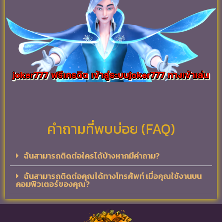
คำถามที่พบบ่อย (FAQ)
ฉันสามารถติดต่อใครได้บ้างหากมีคำถาม?
ฉันสามารถติดต่อคุณได้ทางโทรศัพท์ เมื่อคุณใช้งานบน
คอมพิวเตอร์ของคุณ?