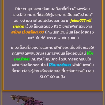
Direct คุณจะพบกับเกมสล็อตที่เกี่ยวข้องพร้อม
รางวัลมากมายที่ช่วยให้ผู้เล่นกลายเป็นคนนับล้านได้
อย่างง่ายดายโดยไม่ต้องลงทุนมาก
joker777 ฟรี
เครดิต
เว็บสล็อตสดของ KSO มีกราฟิกที่สวยงาม
สมัคร เว็บสล็อต 777
นักพนันที่เดิมพันสล็อตโดยตรง
บนเว็บไซต์กับเรา จะพบกับรูปแบบ
เกมสล็อตที่สวยงามและกราฟิกที่ยอดเยี่ยมที่จะช่วยให้
คุณเพลิดเพลินขณะเล่นการพนันสล็อตออนไลน์
โจ๊ก
เกอร์666
เกมส่วนใหญ่มักจะได้รับการออกแบบให้
คล้ายกับสล็อตออนไลน์
โจ๊กเกอร์888
เพื่อให้นักพนัน
ที่คาดหวังจะรู้สึกเครียดน้อยลงเกี่ยวกับการพนัน เล่น
SLOTXO บนมือ