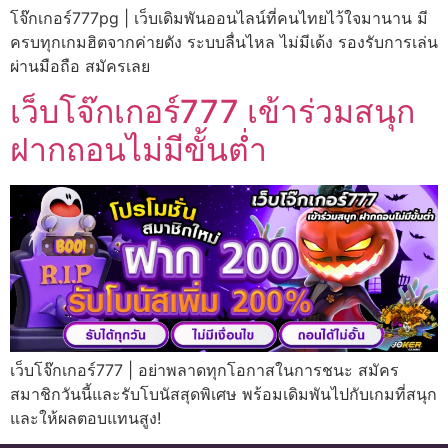
โจ๊กเกอร์777pg | เว็บเดิมพันออนไลน์ที่คนไทยไว้ใจมานาน มี
ครบทุกเกมฮิตจากค่ายดัง ระบบลื่นไหล ไม่มีเด้ง รองรับการเล่น
ผ่านมือถือ สมัครเลย
เว็บโจ๊กเกอร์777 เข้าร่วมสนุก
ฝากถอนไม่มีขั้นต่ำ
เว็บโจ๊กเกอร์777 | อย่าพลาดทุกโอกาสในการชนะ สมัคร
สมาชิกวันนี้และรับโบนัสสุดพิเศษ พร้อมเดิมพันไปกับเกมที่สนุก
และให้ผลตอบแทนสูง!